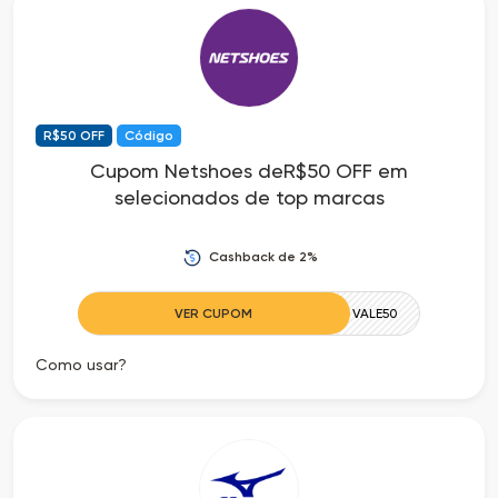
Cia
Todas
dos
as
Descontos
Lojas
R$50 OFF
Código
Todos
Cupom Netshoes deR$50 OFF em
selecionados de top marcas
os
Cashback de 2%
Departamentos
VER CUPOM
VALE50
Todas
Como usar?
as
Categorias
Todas