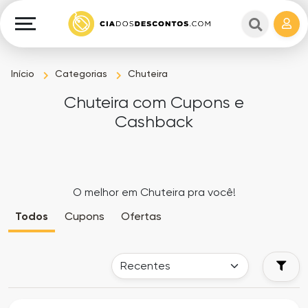
Cupons
e
Explorar
Cashback
Lojas
Cupons
Início
Categorias
Chuteira
em
e
Chuteira com Cupons e
destaque
Cashback
Cashback
Departamentos
Ganhe
Dinheiro
Datas
O melhor em Chuteira pra você!
Especiais
Ajuda
Todos
Cupons
Ofertas
Ofertas
Sobre
Exclusivas
o