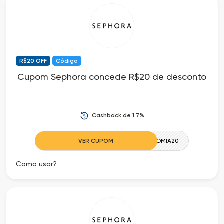
Cia
Todas
dos
as
Descontos
Lojas
R$20 OFF
Código
Todos
Cupom Sephora concede R$20 de desconto
os
Cashback de 1.7%
Departamentos
VER CUPOM
CUPONOMIA20
Todas
Como usar?
as
Categorias
Todas