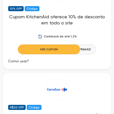
as
10% OFF
Código
Cupom KitchenAid oferece 10% de desconto
Ofertas
em todo o site
Cashback de até 1.2%
VER CUPOM
10PRAKAD
Como usar?
R$20 OFF
Código