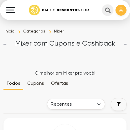
Cupons
e
Explorar
Cashback
Lojas
Cupons
Início
Categorias
Mixer
em
e
Mixer com Cupons e Cashback
destaque
Cashback
Departamentos
Ganhe
O melhor em Mixer pra você!
Dinheiro
Datas
Todos
Cupons
Ofertas
Especiais
Ajuda
Ofertas
Sobre
Exclusivas
o