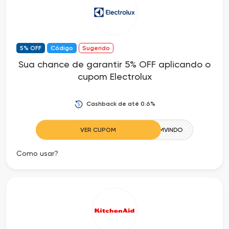
Cia
Todas
dos
as
5% OFF
Código
Sugerido
Descontos
Lojas
Sua chance de garantir 5% OFF aplicando o
cupom Electrolux
Todos
os
Cashback de até 0.6%
Departamentos
VER CUPOM
SEJABEMVINDO
Todas
Como usar?
as
Categorias
Todas