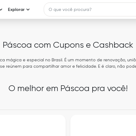
Explorar
Páscoa com Cupons e Cashback
a mágica e especial no Brasil. É um momento de renovação, uniã
 se reúnem para compartilhar amor e felicidade. E é claro, não p
protagonista dessa festa: o chocolate!
o os presentes mais tradicionais dessa época do ano, e não é à
O melhor em Páscoa pra você!
 Mas não se engane, a Páscoa é muito mais do que isso! É um mo
 aqueles que mais importam em nossas vidas, e para isso existem
presentes além dos ovos de chocolate.
 populares são as cestas de Páscoa, que podem ser personaliza
nteado. São cestas recheadas com chocolates, vinhos, queijos, bisc
delícias que podem tornar essa data ainda mais especial.