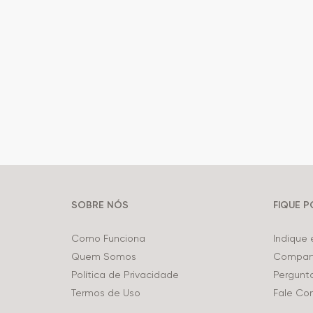
SOBRE NÓS
FIQUE 
Como Funciona
Indique
Quem Somos
Compart
Política de Privacidade
Pergunt
Termos de Uso
Fale Co