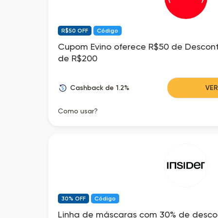
E se você quer inovar 
outros itens com tema
C
R$50 OFF
Código
E para quem não é t
Cupom Evino oferece R$50 de Descon
quanto. Flores, l
de R$200
Independentemente d
Cashback de 1.2%
VE
isso que nós ofere
Como usar?
Além disso, sabemos
momento tão especial
30% OFF
Código
Linha de máscaras com 30% de desc