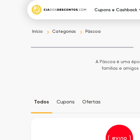
Cupons e Cashback
Início
Categorias
Páscoa
A Páscoa é uma époc
famílias e amigos
Os ovos de Páscoa sã
chocolate delicioso?
amor e carinho por
Todos
Cupons
Ofertas
Uma das opções mais
preferências do prese