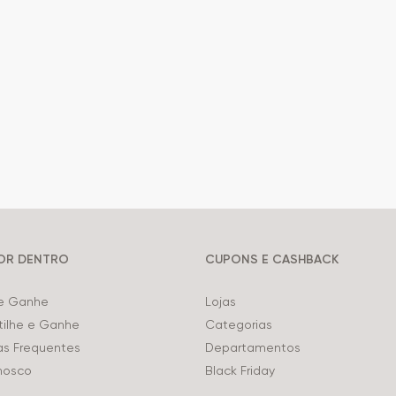
POR DENTRO
CUPONS E CASHBACK
 e Ganhe
Lojas
ilhe e Ganhe
Categorias
as Frequentes
Departamentos
nosco
Black Friday