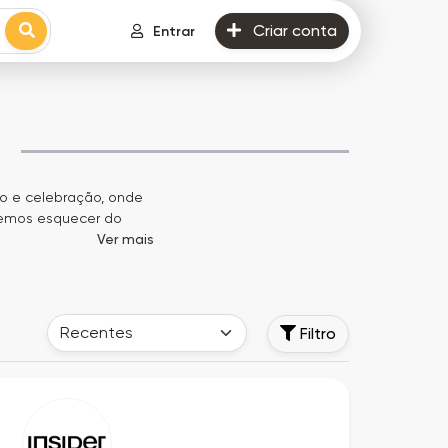
Criar conta
Entrar
o e celebração, onde
odemos esquecer do
Ver mais
 toa: quem não ama um
mento para demonstrar
 diversas opções de
Filtro
das de acordo com as
oitos, frutas e outras