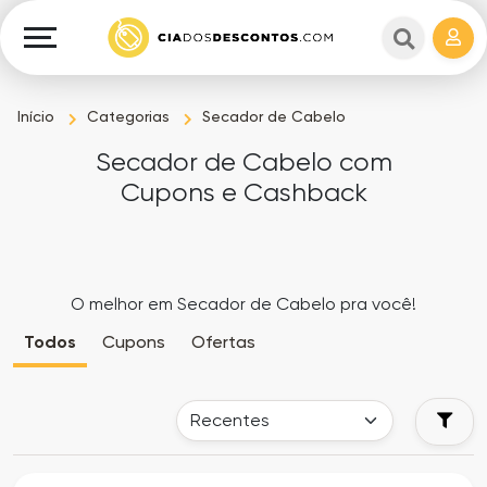
Cupons
e
Explorar
Cashback
Lojas
Cupons
Início
Categorias
Secador de Cabelo
em
e
Secador de Cabelo com
destaque
Cashback
Cupons e Cashback
Departamentos
Ganhe
Dinheiro
Datas
O melhor em Secador de Cabelo pra você!
Especiais
Ajuda
Todos
Cupons
Ofertas
Ofertas
Sobre
Exclusivas
o