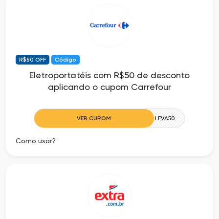
Cia
Todas
dos
as
Descontos
Lojas
R$50 OFF
Código
Todos
Eletroportatéis com R$50 de desconto
aplicando o cupom Carrefour
os
Departamentos
VER CUPOM
LEVA50
Como usar?
Todas
as
Categorias
Todas