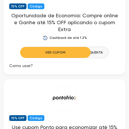
15% OFF
Código
as
Oportunidade de Economia: Compre online
e Ganhe até 15% OFF aplicando o cupom
Ofertas
Extra
Cashback de até 1.2%
VER CUPOM
ESQUENTA
Como usar?
15% OFF
Código
Use cupom Ponto para economizar até 15%