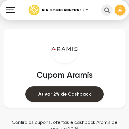
Cupons
e
Explorar
Cashback
Lojas
Cupons
em
e
destaque
Cashback
Departamentos
Ganhe
Cupom Aramis
Dinheiro
Datas
Especiais
Ajuda
Ativar 2% de Cashback
Ofertas
Sobre
Exclusivas
o
Confira os cupons, ofertas e cashback Aramis de
agosto 2026