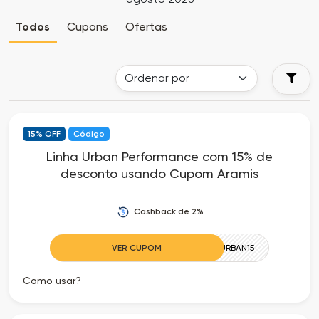
Cia
Todas
Todos
Cupons
Ofertas
dos
as
Descontos
Lojas
Todos
15% OFF
Código
os
Linha Urban Performance com 15% de
desconto usando Cupom Aramis
Departamentos
Todas
Cashback de 2%
as
VER CUPOM
URBAN15
Categorias
Como usar?
Todas