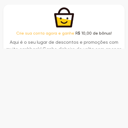
Crie sua conta agora e ganhe
R$ 10,00 de bônus!
Aqui é o seu lugar de descontos e promoções com
muito cashback! Ganhe dinheiro de volta com apenas
um clique.
Faça seu cadastro
Já possui conta?
Faça login
SOBRE NÓS
FIQUE POR DENTRO
CUPONS E CASHBACK