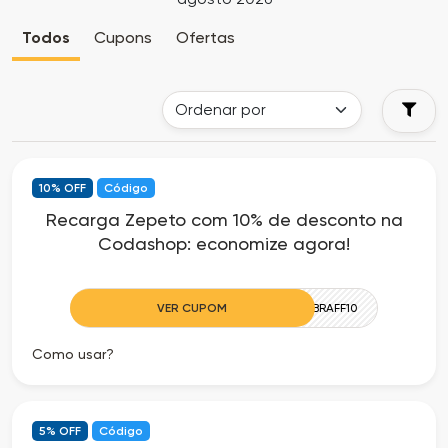
Cia
Todas
Todos
Cupons
Ofertas
dos
as
Descontos
Lojas
Todos
10% OFF
Código
os
Recarga Zepeto com 10% de desconto na
Codashop: economize agora!
Departamentos
Todas
VER CUPOM
ZEPBRAFF10
as
Como usar?
Categorias
Todas
5% OFF
Código