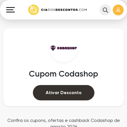
Cupons
e
Explorar
Cashback
Lojas
Cupons
em
e
destaque
Cashback
Departamentos
Ganhe
Cupom Codashop
Dinheiro
Datas
Especiais
Ajuda
Ativar Desconto
Ofertas
Sobre
Exclusivas
o
Confira os cupons, ofertas e cashback Codashop de
agosto 2026