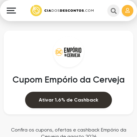
Cupons
e
Explorar
Cashback
Lojas
Cupons
em
e
destaque
Cashback
Departamentos
Ganhe
Cupom Empório da Cerveja
Dinheiro
Datas
Especiais
Ajuda
Ativar 1.6% de Cashback
Ofertas
Sobre
Exclusivas
o
Confira os cupons, ofertas e cashback Empório da
Cerveja de agosto 2026