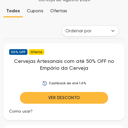
Cia
Todas
Todos
Cupons
Ofertas
dos
as
Descontos
Lojas
Todos
50% OFF
Oferta
os
Cervejas Artesanais com até 50% OFF no
Empório da Cerveja
Departamentos
Todas
Cashback de até 1.6%
as
VER DESCONTO
Categorias
Como usar?
Todas