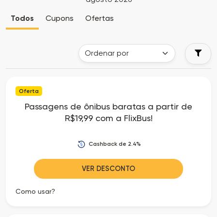
Cia
Todas
Todos
Cupons
Ofertas
dos
as
Descontos
Lojas
Todos
Oferta
os
Passagens de ônibus baratas a partir de
R$19,99 com a FlixBus!
Departamentos
Todas
Cashback de 2.4%
as
VER DESCONTO
Categorias
Como usar?
Todas