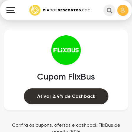
Cupons
e
Explorar
Cashback
Lojas
Cupons
em
e
destaque
Cashback
Departamentos
Ganhe
Cupom FlixBus
Dinheiro
Datas
Especiais
Ajuda
Ativar 2.4% de Cashback
Ofertas
Sobre
Exclusivas
o
Confira os cupons, ofertas e cashback FlixBus de
agosto 2026