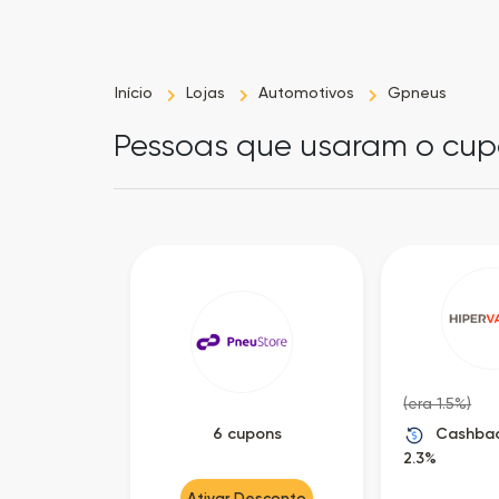
Início
Lojas
Automotivos
Gpneus
Pessoas que usaram o cu
(era 1.5%)
Cashbac
6 cupons
2.3%
Ativar Desconto