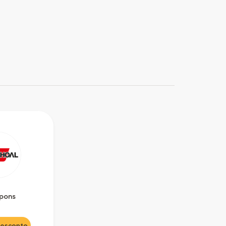
upons
Desconto