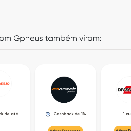
pom Gpneus também viram:
k de até
Cashback de 1%
1 c
Ativar 
Ativar Desconto