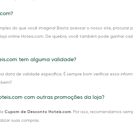
.com?
mples do que você imagina! Basta acessar o nosso site, procurar 
 loja online Hoteis.com. De quebra, você também pode ganhar cas
is.com tem alguma validade?
 data de validade específica. É sempre bom verificar essa inform
o bem?
teis.com com outras promoções da loja?
ada
Cupom de Desconto Hoteis.com
. Por isso, recomendamos semp
lizar suas compras.