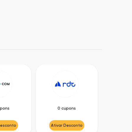
upons
0 cupons
Desconto
Ativar Desconto