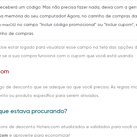
 receberá um código. Mas não precisa fazer nada, deixa com a ge
a memória do seu computador! Agora, no carrinho de compras da l
no campo "Incluir código promocional" ou "Incluir cupom", e
no macOS)
rinho de compras.
cise estar logado para visualizar esse campo na tela das opções 
 ver se a sua compra funciona com o cupom que você está usando.
.com
igo de desconto que se adeque ao que você precisa. As regras m
o ou produto específico para serem ativados.
que estava procurando?
upons de desconto Hoteis.com atualizados e validados para você
.com
e aproveite para economizar!