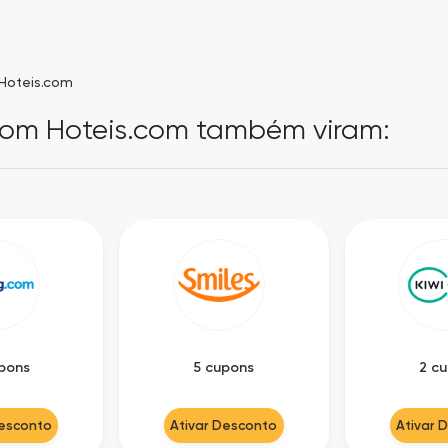
Hoteis.com
pom Hoteis.com também viram:
pons
5 cupons
2 c
Desconto
Ativar Desconto
Ativar 