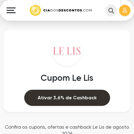
Cupons
e
Explorar
Cashback
Lojas
Cupons
em
e
destaque
Cashback
Departamentos
Ganhe
Cupom Le Lis
Dinheiro
Datas
Especiais
Ajuda
Ativar 3.6% de Cashback
Ofertas
Sobre
Exclusivas
o
Confira os cupons, ofertas e cashback Le Lis de agosto
2026