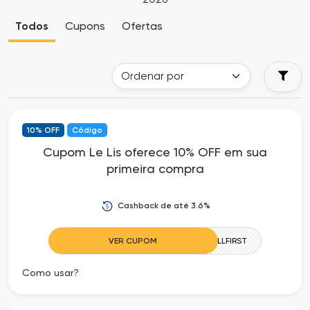
Cia
Todas
Todos
Cupons
Ofertas
dos
as
Descontos
Lojas
Todos
10% OFF
Código
os
Cupom Le Lis oferece 10% OFF em sua
primeira compra
Departamentos
Todas
Cashback de até 3.6%
as
VER CUPOM
LLFIRST
Categorias
Como usar?
Todas