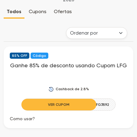
Cia
Todas
Todos
Cupons
Ofertas
dos
as
Descontos
Lojas
Todos
85% OFF
Código
os
Ganhe 85% de desconto usando Cupom LFG
Departamentos
Todas
Cashback de 2.8%
as
VER CUPOM
LFG3892
Categorias
Como usar?
Todas