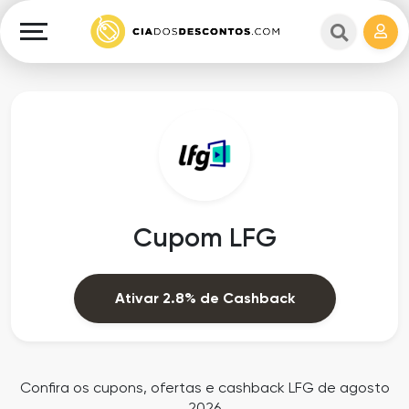
Cupons
e
Explorar
Cashback
Lojas
Cupons
em
e
destaque
Cashback
Departamentos
Ganhe
Cupom LFG
Dinheiro
Datas
Especiais
Ajuda
Ativar 2.8% de Cashback
Ofertas
Sobre
Exclusivas
o
Confira os cupons, ofertas e cashback LFG de agosto
2026