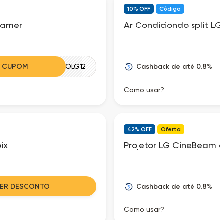
10% OFF
Código
Gamer
Ar Condiciondo split 
Cashback de até 0.8%
R CUPOM
FLUXOLG12
Como usar?
42% OFF
Oferta
ix
Projetor LG CineBeam
Cashback de até 0.8%
VER DESCONTO
Como usar?