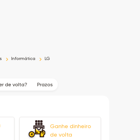
s
Informática
LG
r de volta?
Prazos
a
Ganhe dinheiro
de volta