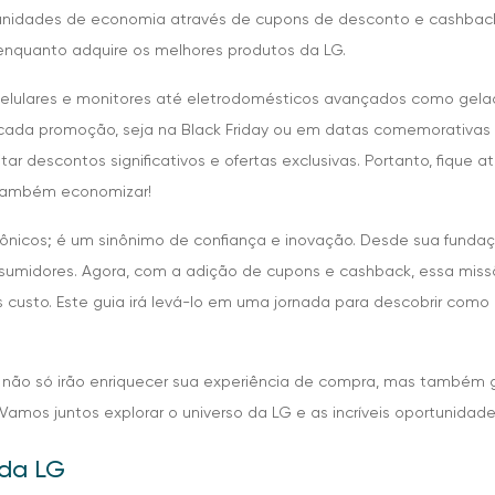
nidades de economia através de cupons de desconto e cashback.
nquanto adquire os melhores produtos da LG.
elulares e monitores até eletrodomésticos avançados como gelad
cada promoção, seja na Black Friday ou em datas comemorativas c
r descontos significativos e ofertas exclusivas. Portanto, fique a
também economizar!
ônicos; é um sinônimo de confiança e inovação. Desde sua funda
sumidores. Agora, com a adição de cupons e cashback, essa miss
custo. Este guia irá levá-lo em uma jornada para descobrir como
e não só irão enriquecer sua experiência de compra, mas também 
Vamos juntos explorar o universo da LG e as incríveis oportunidad
 da LG