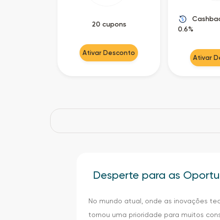
Cashbac
20 cupons
0.6%
Ativar Desconto
Ativar 
Desperte para as Oport
No mundo atual, onde as inovações te
tornou uma prioridade para muitos con