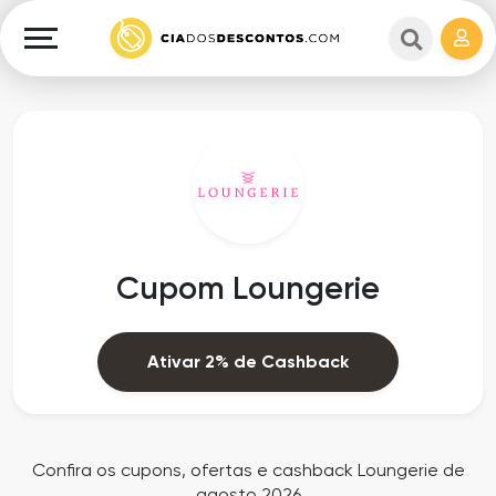
Cupons
e
Explorar
Cashback
Lojas
Cupons
em
e
destaque
Cashback
Departamentos
Ganhe
Cupom Loungerie
Dinheiro
Datas
Especiais
Ajuda
Ativar 2% de Cashback
Ofertas
Sobre
Exclusivas
o
Confira os cupons, ofertas e cashback Loungerie de
agosto 2026