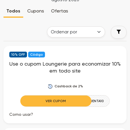
Cia
Todas
Todos
Cupons
Ofertas
dos
as
Descontos
Lojas
Todos
10% OFF
Código
os
Use o cupom Loungerie para economizar 10%
em todo site
Departamentos
Todas
Cashback de 2%
as
VER CUPOM
ESQUENTA10
Categorias
Como usar?
Todas