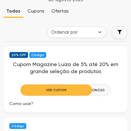
Cia
Todas
Todos
Cupons
Ofertas
dos
as
Descontos
Lojas
Todos
20% OFF
Código
os
Cupom Magazine Luiza de 5% até 20% em
grande seleção de produtos
Departamentos
Todas
VER CUPOM
DONO20
as
Como usar?
Categorias
Todas
Código