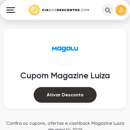
Cupons
e
Explorar
Cashback
Lojas
Cupons
em
e
destaque
Cashback
Departamentos
Ganhe
Cupom Magazine Luiza
Dinheiro
Datas
Especiais
Ajuda
Ativar Desconto
Ofertas
Sobre
Exclusivas
o
Confira os cupons, ofertas e cashback Magazine Luiza
de agosto 2026