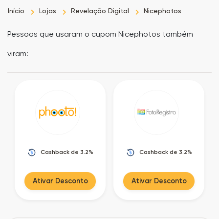
Início
Lojas
Revelação Digital
Nicephotos
as
Pessoas que usaram o cupom Nicephotos também
Ofertas
viram:
Cashback de 3.2%
Cashback de 3.2%
Ativar Desconto
Ativar Desconto