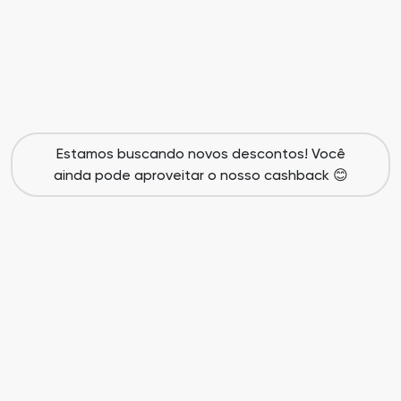
Cia
Todas
dos
as
Descontos
Lojas
Todos
Estamos buscando novos descontos! Você
os
ainda pode aproveitar o nosso cashback 😊
Departamentos
Todas
as
Categorias
Todas