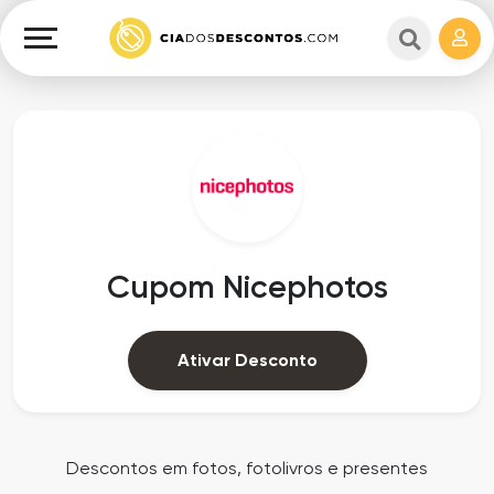
Cupons
e
Explorar
Cashback
Lojas
Cupons
em
e
destaque
Cashback
Departamentos
Ganhe
Cupom Nicephotos
Dinheiro
Datas
Especiais
Ajuda
Ativar Desconto
Ofertas
Sobre
Exclusivas
o
Descontos em fotos, fotolivros e presentes