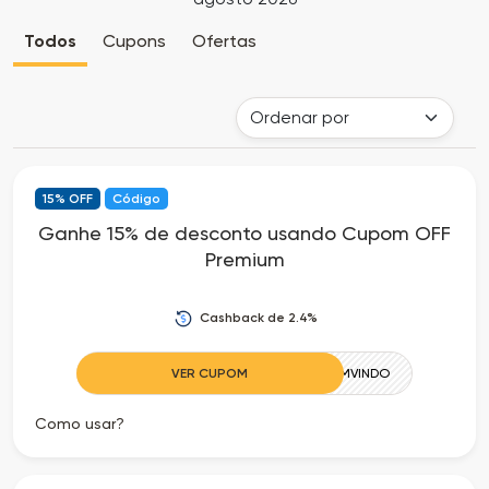
Cia
Todas
Todos
Cupons
Ofertas
dos
as
Descontos
Lojas
Todos
15% OFF
Código
os
Ganhe 15% de desconto usando Cupom OFF
Premium
Departamentos
Todas
Cashback de 2.4%
as
VER CUPOM
BEMVINDO
Categorias
Como usar?
Todas