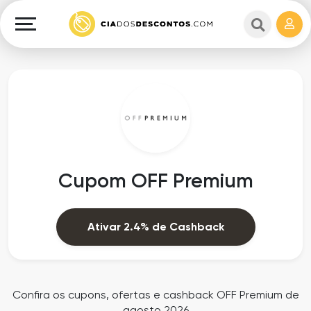
Cupons
e
Explorar
Cashback
Lojas
Cupons
em
e
destaque
Cashback
Departamentos
Ganhe
Cupom OFF Premium
Dinheiro
Datas
Especiais
Ajuda
Ativar 2.4% de Cashback
Ofertas
Sobre
Exclusivas
o
Confira os cupons, ofertas e cashback OFF Premium de
agosto 2026