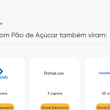
ar
pom Pão de Açúcar também viram:
pons
3 cupons
55 c
Desconto
Ativar Desconto
Ativar 