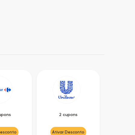
upons
2 cupons
Desconto
Ativar Desconto