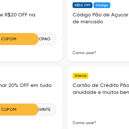
R$50 OFF
Código
e R$20 OFF na
Código Pão de Açucar
de mercado
R CUPOM
VINTENOPAO
Como usar?
Oferta
har 20% OFF em tudo
Cartão de Crédito Pão
anuidade e muitos ben
R CUPOM
MENOSVINTE
Como usar?