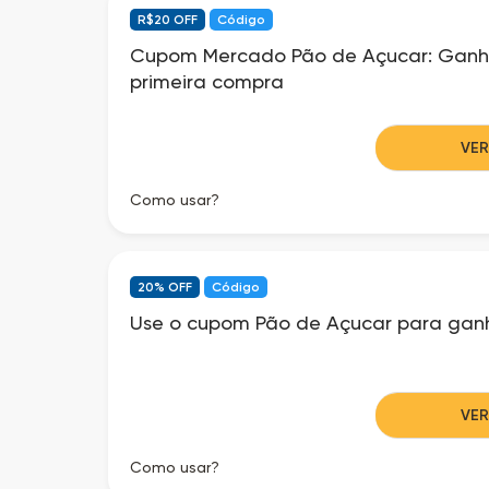
R$20 OFF
Código
Cupom Mercado Pão de Açucar: Ganh
primeira compra
VE
Como usar?
20% OFF
Código
Use o cupom Pão de Açucar para gan
VE
Como usar?