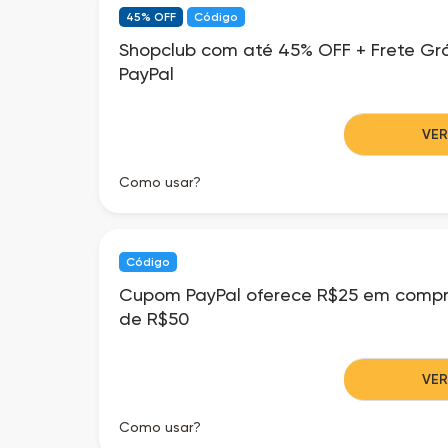
45% OFF
Código
Shopclub com até 45% OFF + Frete Grá
PayPal
VE
Como usar?
Código
Cupom PayPal oferece R$25 em compr
de R$50
VE
Como usar?