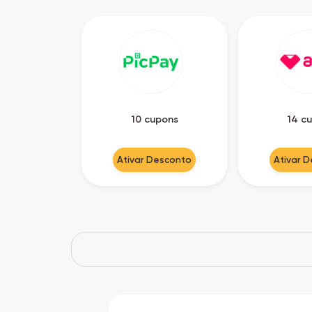
10 cupons
14 c
Ativar Desconto
Ativar 