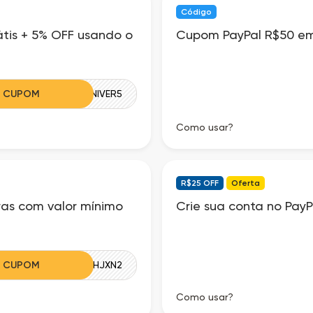
Código
tis + 5% OFF usando o
Cupom PayPal R$50 em
R CUPOM
ANIVER5
Como usar?
R$25 OFF
Oferta
as com valor mínimo
Crie sua conta no Pay
R CUPOM
6AT7FSY5HJXN2
Como usar?