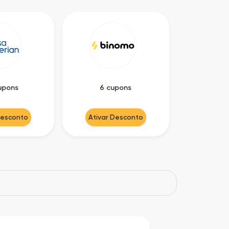
upons
6 cupons
Desconto
Ativar Desconto