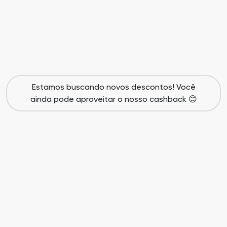
Cia
Todas
dos
as
Descontos
Lojas
Todos
Estamos buscando novos descontos! Você
os
ainda pode aproveitar o nosso cashback 😊
Departamentos
Todas
as
Categorias
Todas