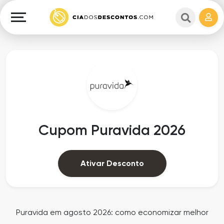
Cupons
e
Explorar
Cashback
Lojas
Cupons
em
e
destaque
Cashback
Departamentos
Ganhe
Cupom Puravida 2026
Dinheiro
Datas
Especiais
Ajuda
Ativar Desconto
Ofertas
Sobre
Exclusivas
o
Puravida em agosto 2026: como economizar melhor