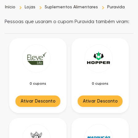
Início
Lojas
Suplementos Alimentares
Puravida
as
Pessoas que usaram o cupom Puravida também viram:
Ofertas
0 cupons
0 cupons
Ativar Desconto
Ativar Desconto