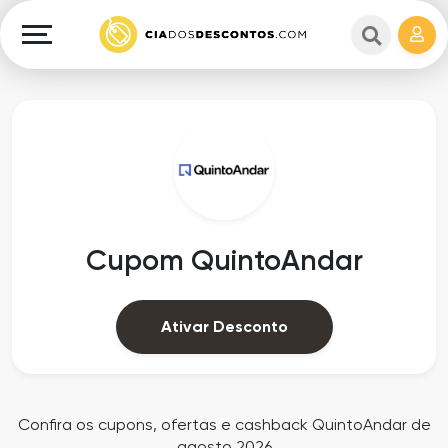
Cupons
e
Explorar
Cashback
Lojas
Cupons
em
e
destaque
Cashback
Departamentos
Ganhe
Cupom QuintoAndar
Dinheiro
Datas
Especiais
Ajuda
Ativar Desconto
Ofertas
Sobre
Exclusivas
o
Confira os cupons, ofertas e cashback QuintoAndar de
agosto 2026