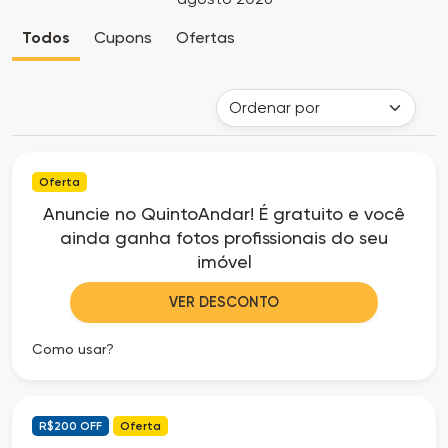
Cia
Todas
Todos
Cupons
Ofertas
dos
as
Descontos
Lojas
Todos
Oferta
os
Anuncie no QuintoAndar! É gratuito e você
ainda ganha fotos profissionais do seu
Departamentos
imóvel
Todas
VER DESCONTO
as
Como usar?
Categorias
R$200 OFF
Oferta
Todas