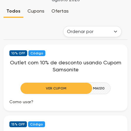
Cia
Todas
Todos
Cupons
Ofertas
dos
as
Descontos
Lojas
Todos
10% OFF
Código
os
Outlet com 10% de desconto usando Cupom
Samsonite
Departamentos
Todas
VER CUPOM
MAIS10
as
Como usar?
Categorias
15% OFF
Código
Todas