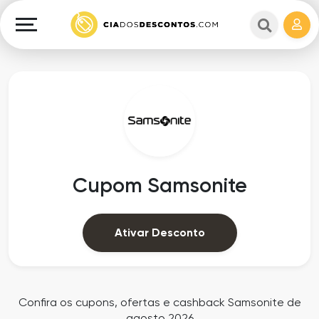
Cupons
e
Explorar
Cashback
Lojas
Cupons
em
e
destaque
Cashback
Departamentos
Ganhe
Cupom Samsonite
Dinheiro
Datas
Especiais
Ajuda
Ativar Desconto
Ofertas
Sobre
Exclusivas
o
Confira os cupons, ofertas e cashback Samsonite de
agosto 2026