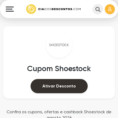
Cupons
e
Explorar
Cashback
Lojas
Cupons
em
e
destaque
Cashback
Departamentos
Ganhe
Cupom Shoestock
Dinheiro
Datas
Especiais
Ajuda
Ativar Desconto
Ofertas
Sobre
Exclusivas
o
Confira os cupons, ofertas e cashback Shoestock de
agosto 2026