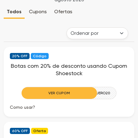
Cia
Todas
Todos
Cupons
Ofertas
dos
as
Descontos
Lojas
Todos
20% OFF
Código
os
Botas com 20% de desconto usando Cupom
Shoestock
Departamentos
Todas
VER CUPOM
QUERO20
as
Como usar?
Categorias
60% OFF
Oferta
Todas