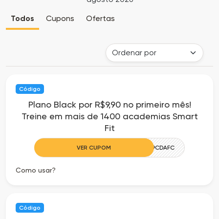
Cia
Todas
Todos
Cupons
Ofertas
dos
as
Descontos
Lojas
Todos
Código
os
Plano Black por R$9,90 no primeiro mês!
Treine em mais de 1400 academias Smart
Departamentos
Fit
Todas
VER CUPOM
CAMILLE9CDAFC
as
Como usar?
Categorias
Código
Todas