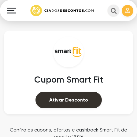
Cupons
e
Explorar
Cashback
Lojas
Cupons
em
e
destaque
Cashback
Departamentos
Ganhe
Cupom Smart Fit
Dinheiro
Datas
Especiais
Ajuda
Ativar Desconto
Ofertas
Sobre
Exclusivas
o
Confira os cupons, ofertas e cashback Smart Fit de
agosto 2026