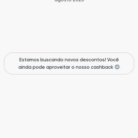
Cia
Todas
dos
as
Descontos
Lojas
Todos
Estamos buscando novos descontos! Você
os
ainda pode aproveitar o nosso cashback 😊
Departamentos
Todas
as
Categorias
Todas