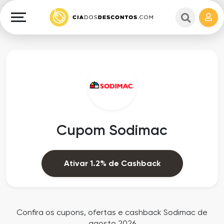
Cupons
e
Explorar
Cashback
Lojas
Cupons
em
e
destaque
Cashback
Departamentos
Ganhe
Cupom Sodimac
Dinheiro
Datas
Especiais
Ajuda
Ativar 1.2% de Cashback
Ofertas
Sobre
Exclusivas
o
Confira os cupons, ofertas e cashback Sodimac de
agosto 2026