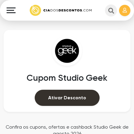
Cupons
e
Explorar
Cashback
Lojas
Cupons
em
e
destaque
Cashback
Departamentos
Ganhe
Cupom Studio Geek
Dinheiro
Datas
Especiais
Ajuda
Ativar Desconto
Ofertas
Sobre
Exclusivas
o
Confira os cupons, ofertas e cashback Studio Geek de
agosto 2026