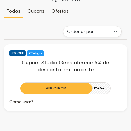
Cia
Todas
Todos
Cupons
Ofertas
dos
as
Descontos
Lojas
Todos
5% OFF
Código
os
Cupom Studio Geek oferece 5% de
desconto em todo site
Departamentos
Todas
VER CUPOM
STUDIOGEEK5OFF
as
Como usar?
Categorias
Todas