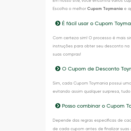
Em nosso site, você encontra vários c
Escolha o melhor
Cupom Toymania
e a
É fácil usar o Cupom Toyma
Com certeza sim! O processo é mais si
instruções para obter seu desconto na
suas compras!
O Cupom de Desconto Toym
Sim, cada Cupom Toymania possui uma d
evitando assim qualquer surpresa, tud
Posso combinar o Cupom To
Depende das regras específicas de c
de cada cupom antes de finalizar suas