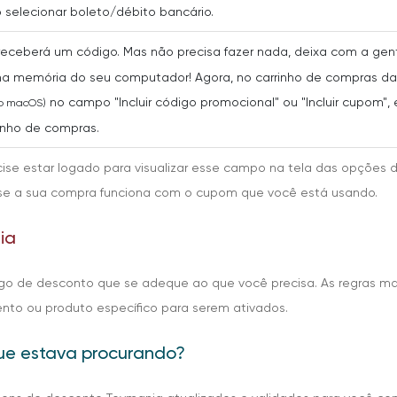
selecionar boleto/débito bancário.
 receberá um código. Mas não precisa fazer nada, deixa com a ge
a memória do seu computador! Agora, no carrinho de compras da 
no campo "Incluir código promocional" ou "Incluir cupom", e
no macOS)
rinho de compras.
cise estar logado para visualizar esse campo na tela das opções 
er se a sua compra funciona com o cupom que você está usando.
ia
igo de desconto que se adeque ao que você precisa. As regras m
o ou produto específico para serem ativados.
ue estava procurando?