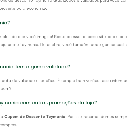
upons de desconto Toymania atualizados e validados para você co
proveite para economizar!
nia?
mples do que você imagina! Basta acessar o nosso site, procurar
 loja online Toymania. De quebra, você também pode ganhar cashb
ania tem alguma validade?
ata de validade específica. É sempre bom verificar essa informa
o bem?
ymania com outras promoções da loja?
ada
Cupom de Desconto Toymania
. Por isso, recomendamos sempr
 compras.