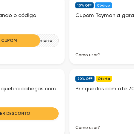
10% OFF
Código
ando o código
Cupom Toymania gara
R CUPOM
7offmania
Como usar?
70% OFF
Oferta
s e quebra cabeças com
Brinquedos com até 7
VER DESCONTO
Como usar?