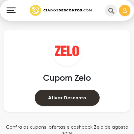
Cupons
e
Explorar
Cashback
Lojas
Cupons
em
e
destaque
Cashback
Departamentos
Ganhe
Cupom Zelo
Dinheiro
Datas
Especiais
Ajuda
Ativar Desconto
Ofertas
Sobre
Exclusivas
o
Confira os cupons, ofertas e cashback Zelo de agosto
2026