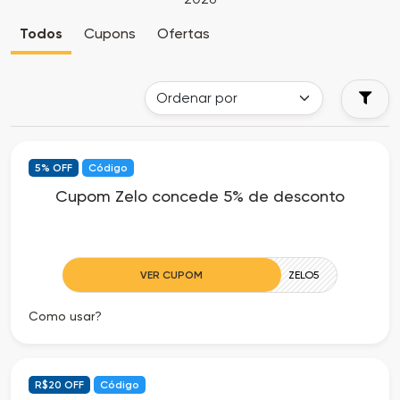
Cia
Todas
Todos
Cupons
Ofertas
dos
as
Descontos
Lojas
Todos
5% OFF
Código
os
Cupom Zelo concede 5% de desconto
Departamentos
Todas
VER CUPOM
ZELO5
as
Como usar?
Categorias
Todas
R$20 OFF
Código