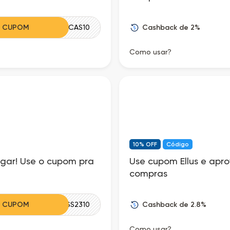
Cashback de 2%
R CUPOM
MARCAS10
Como usar?
10% OFF
Código
gar! Use o cupom pra
Use cupom Ellus e apr
compras
Cashback de 2.8%
R CUPOM
SS2310
Como usar?