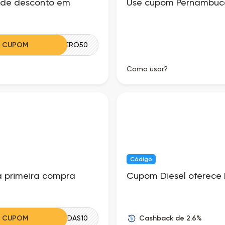
 de desconto em
Use cupom Pernambuca
R CUPOM
QUERO50
Como usar?
Código
 primeira compra
Cupom Diesel oferece F
Cashback de 2.6%
R CUPOM
BOASVINDAS10