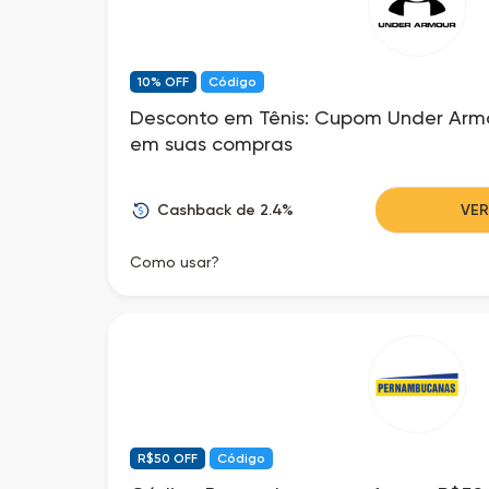
10% OFF
Código
Desconto em Tênis: Cupom Under Arm
em suas compras
Cashback de 2.4%
VE
Como usar?
R$50 OFF
Código