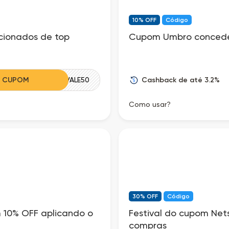
10% OFF
Código
cionados de top
Cupom Umbro concede
Cashback de até 3.2%
R CUPOM
VALE50
Como usar?
30% OFF
Código
 10% OFF aplicando o
Festival do cupom Ne
compras