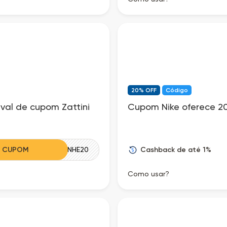
20% OFF
Código
val de cupom Zattini
Cupom Nike oferece 2
Cashback de até 1%
R CUPOM
GANHE20
Como usar?