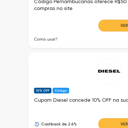
Código Pernambucanas oferece R$50
compras no site
VE
Como usar?
10% OFF
Código
Cupom Diesel concede 10% OFF na sua
Cashback de 2.6%
VE