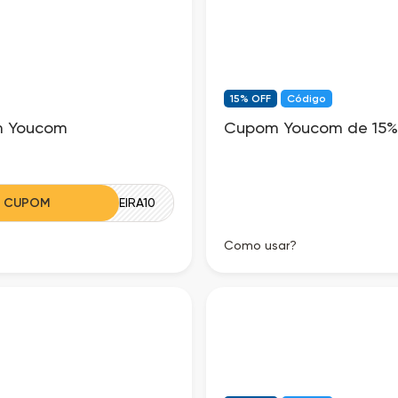
15% OFF
Código
m Youcom
Cupom Youcom de 15%
R CUPOM
PRIMEIRA10
Como usar?