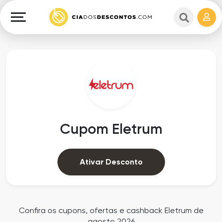
Cupons
e
Explorar
Cashback
Lojas
Cupons
em
e
destaque
Cashback
Departamentos
Ganhe
Cupom Eletrum
Dinheiro
Datas
Especiais
Ajuda
Ativar Desconto
Ofertas
Sobre
Exclusivas
o
Confira os cupons, ofertas e cashback Eletrum de
agosto 2026