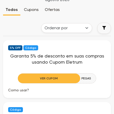
Cia
Todas
Todos
Cupons
Ofertas
dos
as
Descontos
Lojas
Todos
5% OFF
Código
os
Garanta 5% de desconto em suas compras
usando Cupom Eletrum
Departamentos
Todas
VER CUPOM
PEGA5
as
Como usar?
Categorias
Todas
Código