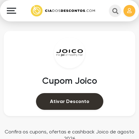
Cupons
e
Explorar
Cashback
Lojas
Cupons
em
e
destaque
Cashback
Departamentos
Ganhe
Cupom Joico
Dinheiro
Datas
Especiais
Ajuda
Ativar Desconto
Ofertas
Sobre
Exclusivas
o
Confira os cupons, ofertas e cashback Joico de agosto
2026