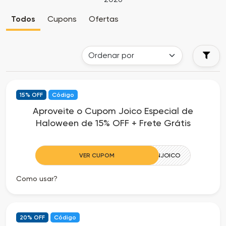
Cia
Todas
Todos
Cupons
Ofertas
dos
as
Descontos
Lojas
Todos
15% OFF
Código
os
Aproveite o Cupom Joico Especial de
Haloween de 15% OFF + Frete Grátis
Departamentos
Todas
VER CUPOM
HALLOWEENJOICO
as
Como usar?
Categorias
Todas
20% OFF
Código