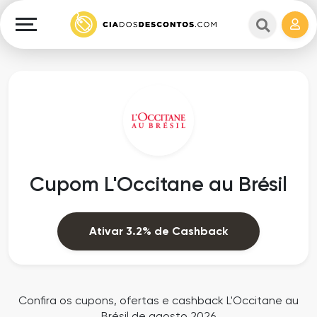
Cupons
e
Explorar
Cashback
Lojas
Cupons
em
e
destaque
Cashback
Departamentos
Ganhe
Cupom L'Occitane au Brésil
Dinheiro
Datas
Especiais
Ajuda
Ativar 3.2% de Cashback
Ofertas
Sobre
Exclusivas
o
Confira os cupons, ofertas e cashback L'Occitane au
Brésil de agosto 2026