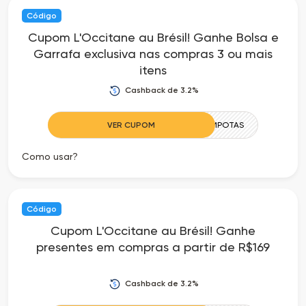
Código
as
Cupom L'Occitane au Brésil! Ganhe Bolsa e
Garrafa exclusiva nas compras 3 ou mais
Ofertas
itens
Cashback de 3.2%
VER CUPOM
COMPOTAS
Como usar?
Código
Cupom L'Occitane au Brésil! Ganhe
presentes em compras a partir de R$169
Cashback de 3.2%