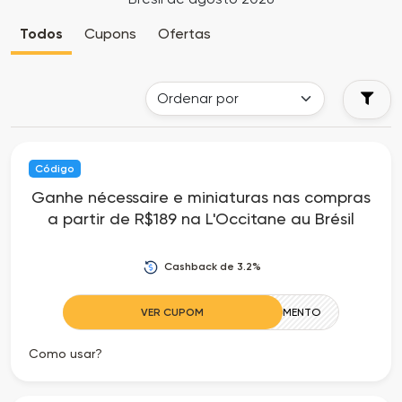
Cia
Todas
Todos
Cupons
Ofertas
dos
as
Descontos
Lojas
Todos
Código
os
Ganhe nécessaire e miniaturas nas compras
a partir de R$189 na L'Occitane au Brésil
Departamentos
Todas
Cashback de 3.2%
as
VER CUPOM
MEUMOMENTO
Categorias
Como usar?
Todas