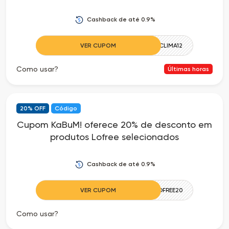
Cashback de até 0.9%
VER CUPOM
CLIMA12
Como usar?
Últimas horas
20% OFF
Código
Cupom KaBuM! oferece 20% de desconto em
produtos Lofree selecionados
Cashback de até 0.9%
VER CUPOM
LOFREE20
Como usar?