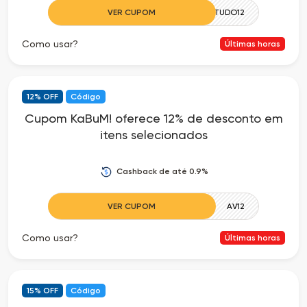
VER CUPOM
TUDO12
Como usar?
Últimas horas
12% OFF
Código
Cupom KaBuM! oferece 12% de desconto em
itens selecionados
Cashback de até 0.9%
VER CUPOM
AV12
Como usar?
Últimas horas
15% OFF
Código