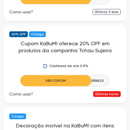
Como usar?
Últimos
3
dias
20% OFF
Código
Cupom KaBuM! oferece 20% OFF em
produtos da campanha Tchau Sujeira
Cashback de até 0.9%
VER CUPOM
TCHAUSUJEIRA20
Como usar?
Últimas horas
Código
Decoração incrível na KaBuM! com itens