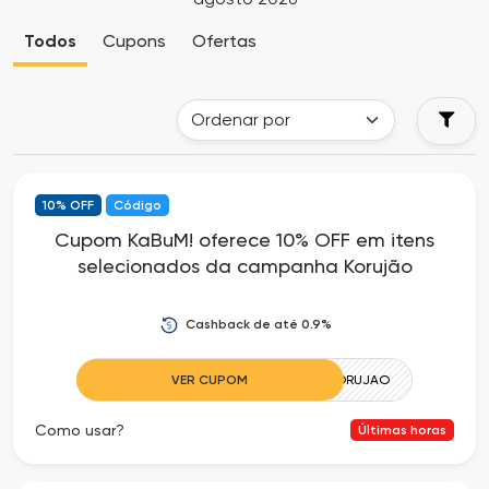
Cia
Todas
Todos
Cupons
Ofertas
dos
as
Descontos
Lojas
Todos
10% OFF
Código
os
Cupom KaBuM! oferece 10% OFF em itens
selecionados da campanha Korujão
Departamentos
Todas
Cashback de até 0.9%
as
VER CUPOM
KORUJAO
Categorias
Como usar?
Últimas horas
Todas