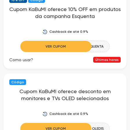
Cupom KaBuM! oferece 10% OFF em produtos
da campanha Esquenta
Cashback de até 0.9%
VER CUPOM
ESQUENTA
Como usar?
Últimas horas
Código
Cupom KaBuM! oferece desconto em
monitores e TVs OLED selecionados
Cashback de até 0.9%
VER CUPOM
OLED15