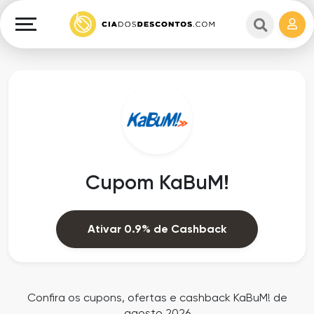
Cupons
e
Explorar
Cashback
Lojas
Cupons
em
e
destaque
Cashback
Departamentos
Ganhe
Cupom KaBuM!
Dinheiro
Datas
Especiais
Ajuda
Ativar 0.9% de Cashback
Ofertas
Sobre
Exclusivas
o
Confira os cupons, ofertas e cashback KaBuM! de
agosto 2026