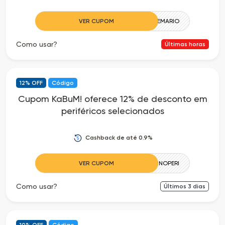
VER CUPOM
QUEMARIO
Como usar?
Últimas horas
12% OFF
Código
Cupom KaBuM! oferece 12% de desconto em
periféricos selecionados
Cashback de até 0.9%
VER CUPOM
12NOPERI
Como usar?
Últimos
3
dias
10% OFF
Código