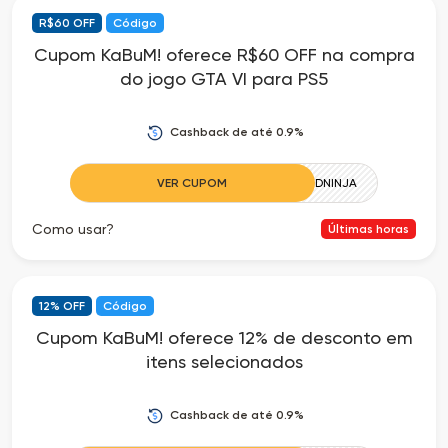
R$60 OFF
Código
as
Cupom KaBuM! oferece R$60 OFF na compra
do jogo GTA VI para PS5
Ofertas
Cashback de até 0.9%
VER CUPOM
GRANDNINJA
Como usar?
Últimas horas
12% OFF
Código
Cupom KaBuM! oferece 12% de desconto em
itens selecionados
Cashback de até 0.9%