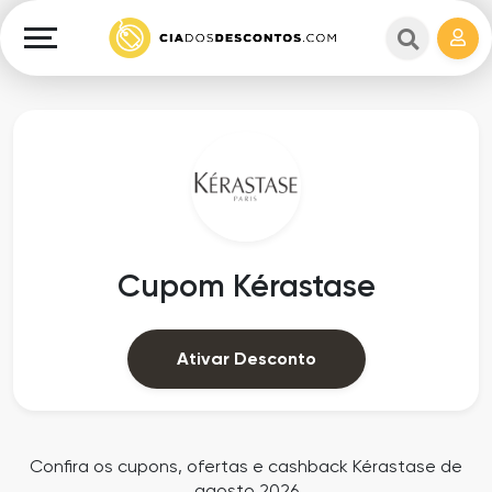
Cupons
e
Explorar
Cashback
Lojas
Cupons
em
e
destaque
Cashback
Departamentos
Ganhe
Cupom Kérastase
Dinheiro
Datas
Especiais
Ajuda
Ativar Desconto
Ofertas
Sobre
Exclusivas
o
Confira os cupons, ofertas e cashback Kérastase de
agosto 2026