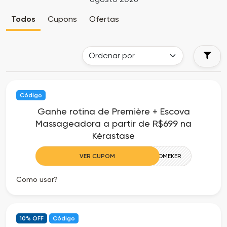
Cia
Todas
Todos
Cupons
Ofertas
dos
as
Descontos
Lojas
Todos
Código
os
Ganhe rotina de Première + Escova
Massageadora a partir de R$699 na
Departamentos
Kérastase
Todas
VER CUPOM
WELCOMEKER
as
Como usar?
Categorias
Todas
10% OFF
Código