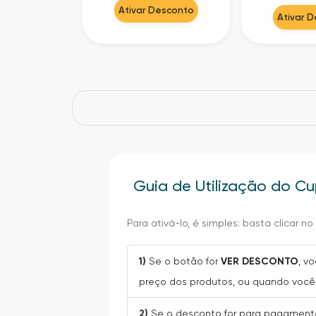
Ativar Desconto
Ativar 
Guia de Utilização do C
Para ativá-lo, é simples: basta clicar n
1)
Se o botão for
VER DESCONTO
, v
preço dos produtos, ou quando você 
2)
Se o desconto for para pagamento