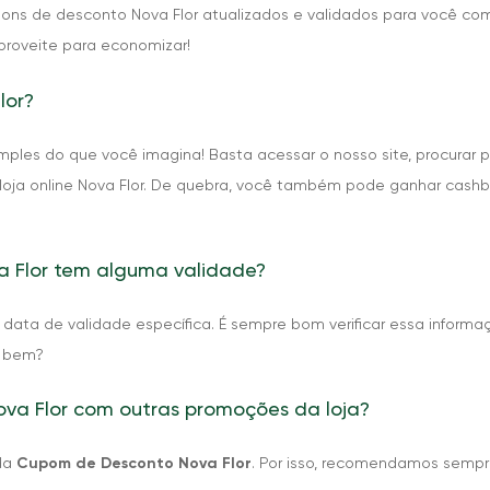
pons de desconto Nova Flor atualizados e validados para você co
proveite para economizar!
lor?
ples do que você imagina! Basta acessar o nosso site, procurar p
loja online Nova Flor. De quebra, você também pode ganhar cashb
 Flor tem alguma validade?
ata de validade específica. É sempre bom verificar essa informaç
o bem?
va Flor com outras promoções da loja?
ada
Cupom de Desconto Nova Flor
. Por isso, recomendamos sempr