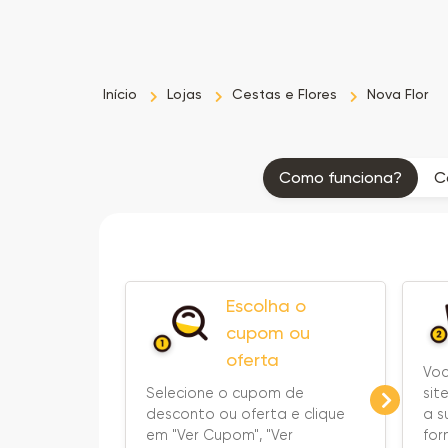
Início
Lojas
Cestas e Flores
Nova Flor
Como funciona?
C
Escolha o
cupom ou
oferta
Voc
sit
Selecione o cupom de
a s
desconto ou oferta e clique
fo
em "Ver Cupom", "Ver