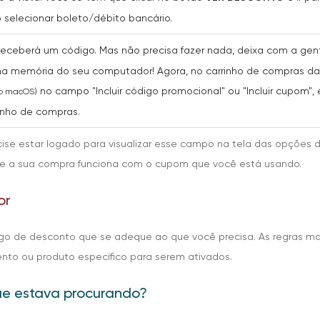
selecionar boleto/débito bancário.
 receberá um código. Mas não precisa fazer nada, deixa com a ge
 memória do seu computador! Agora, no carrinho de compras da l
no campo "Incluir código promocional" ou "Incluir cupom", e
no macOS)
rinho de compras.
cise estar logado para visualizar esse campo na tela das opções 
er se a sua compra funciona com o cupom que você está usando.
or
igo de desconto que se adeque ao que você precisa. As regras m
o ou produto específico para serem ativados.
ue estava procurando?