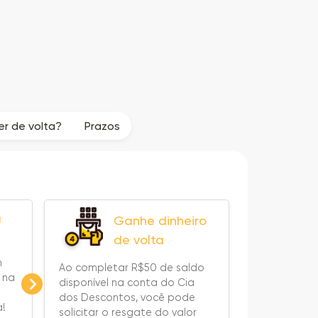
r de volta?
Prazos
a
Ganhe dinheiro
de volta
m
Ao completar R$50 de saldo
 na
disponível na conta do Cia
dos Descontos, você pode
a!
solicitar o resgate do valor