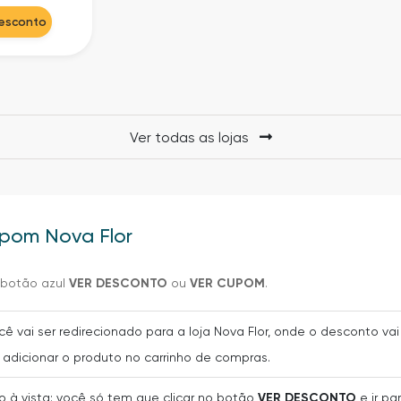
Desconto
Ver todas as lojas
upom Nova Flor
o botão azul
VER DESCONTO
ou
VER CUPOM
.
ocê vai ser redirecionado para a loja Nova Flor, onde o desconto 
adicionar o produto no carrinho de compras.
 à vista: você só tem que clicar no botão
VER DESCONTO
e ir pa