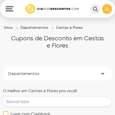
Cupons
e
Explorar
Cashback
Lojas
Cupons
Início
Departamentos
Cestas e Flores
em
e
Cupons de Desconto em Cestas
destaque
Cashback
e Flores
Departamentos
Ganhe
Dinheiro
Datas
Departamentos
Especiais
Ajuda
O melhor em Cestas e Flores pra você!
Ofertas
Sobre
Exclusivas
o
Lojas com Cashback