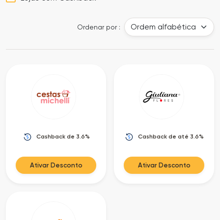
Cia
Todas
dos
as
Ordenar por :
Descontos
Lojas
Todos
os
Departamentos
Cashback de 3.6%
Cashback de até 3.6%
Todas
as
Ativar Desconto
Ativar Desconto
Categorias
Todas