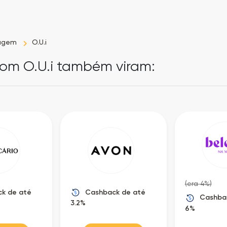
iagem
O.U.i
om O.U.i também viram:
(era 4%)
k de até
Cashback de até
Cashba
3.2%
6%