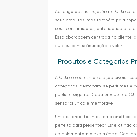
Ao longo de sua trajetória, a O.U.i c
seus produtos, mas também pela exper
seus consumidores, entendendo que a b
Essa abordagem centrada no cliente, a
que buscam sofisticação e valor.
Produtos e Categorias Pri
A O.U.i oferece uma seleção diversific
categorias, destacam-se perfumes e c
público exigente. Cada produto da O.U.
sensorial única e memorável.
Um dos produtos mais emblemáticos da 
perfeito para presentear. Este kit não
complementam a experiência. Com nota