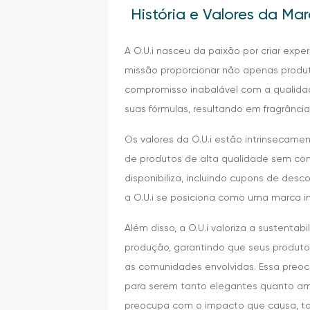
História e Valores da Mar
A O.U.i nasceu da paixão por criar exp
missão proporcionar não apenas prod
compromisso inabalável com a qualidad
suas fórmulas, resultando em fragrânc
Os valores da O.U.i estão intrinsecame
de produtos de alta qualidade sem comp
disponibiliza, incluindo cupons de desc
a O.U.i se posiciona como uma marca 
Além disso, a O.U.i valoriza a sustentab
produção, garantindo que seus produ
as comunidades envolvidas. Essa preo
para serem tanto elegantes quanto am
preocupa com o impacto que causa, ta