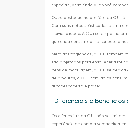
especiais, permitindo que você compar
Outro destaque no portfólio da O.U.i é
Com suas notas sofisticadas e uma com
individualidade. A O.U.i se empenha e
que cada consumidor se conecte emoc
Além das fragrâncias, a O.U.i também
são projetados para enriquecer a roti
itens de maquiagem, a O.U.i se dedica
de produtos, a O.U.i convida os consum
autodescoberta e prazer.
Diferenciais e Benefícios 
Os diferenciais da O.U.i não se limit
experiência de compra verdadeiramente