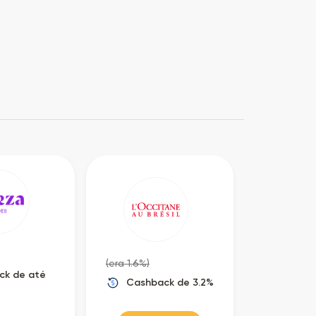
(era 1.6%)
ck de até
Cashback de 3.2%