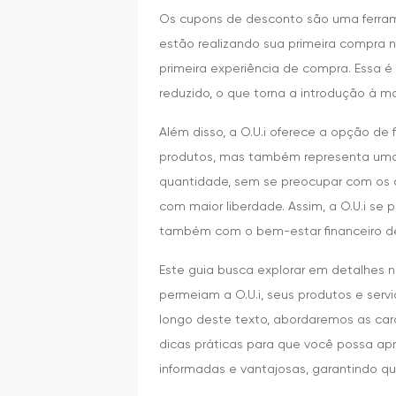
Os cupons de desconto são uma ferram
estão realizando sua primeira compra 
primeira experiência de compra. Essa
reduzido, o que torna a introdução à ma
Além disso, a O.U.i oferece a opção de
produtos, mas também representa uma e
quantidade, sem se preocupar com os c
com maior liberdade. Assim, a O.U.i 
também com o bem-estar financeiro d
Este guia busca explorar em detalhes 
permeiam a O.U.i, seus produtos e serv
longo deste texto, abordaremos as car
dicas práticas para que você possa apr
informadas e vantajosas, garantindo q