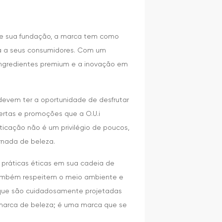
esde sua fundação, a marca tem como
a a seus consumidores. Com um
 ingredientes premium e a inovação em
 devem ter a oportunidade de desfrutar
fertas e promoções que a O.U.i
sticação não é um privilégio de poucos,
rnada de beleza.
ar práticas éticas em sua cadeia de
também respeitem o meio ambiente e
 que são cuidadosamente projetadas
 marca de beleza; é uma marca que se