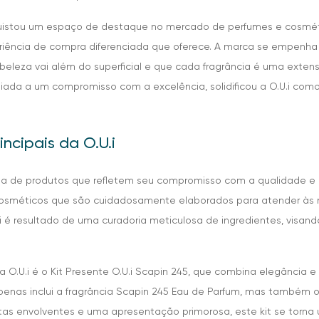
onquistou um espaço de destaque no mercado de perfumes e cosmé
iência de compra diferenciada que oferece. A marca se empenh
eleza vai além do superficial e que cada fragrância é uma extens
liada a um compromisso com a excelência, solidificou a O.U.i com
ncipais da O.U.i
ada de produtos que refletem seu compromisso com a qualidade e a
osméticos que são cuidadosamente elaborados para atender às 
i é resultado de uma curadoria meticulosa de ingredientes, visan
O.U.i é o Kit Presente O.U.i Scapin 245, que combina elegância 
 apenas inclui a fragrância Scapin 245 Eau de Parfum, mas também 
s envolventes e uma apresentação primorosa, este kit se torna 