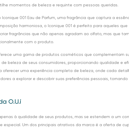
tilhe momentos de beleza e requinte com pessoas queridas.
 o Iconique 001 Eau de Parfum, uma fragrância que captura a essê
posição harmoniosa, o Iconique 001 é perfeito para aqueles que
m criar fragrâncias que não apenas agradam ao olfato, mas que t
ionalmente com o produto.
 oferece uma gama de produtos cosméticos que complementam sua
na de beleza de seus consumidores, proporcionando qualidade e e
 a oferecer uma experiência completa de beleza, onde cada deta
idores a explorar e descobrir suas preferências pessoais, tornan
da O.U.i
am apenas à qualidade de seus produtos, mas se estendem a um con
 especial. Um dos principais atrativos da marca é a oferta de c