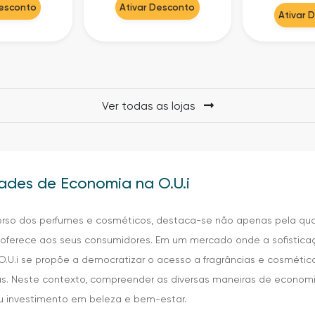
Desconto
Ativar Desconto
Ativar 
Ver todas as lojas
ades de Economia na O.U.i
iverso dos perfumes e cosméticos, destaca-se não apenas pela q
oferece aos seus consumidores. Em um mercado onde a sofisticaç
U.i se propõe a democratizar o acesso a fragrâncias e cosmétic
as. Neste contexto, compreender as diversas maneiras de economi
eu investimento em beleza e bem-estar.