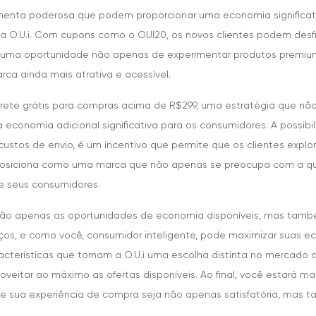
enta poderosa que podem proporcionar uma economia significat
na O.U.i. Com cupons como o OUI20, os novos clientes podem des
 é uma oportunidade não apenas de experimentar produtos premi
rca ainda mais atrativa e acessível.
 frete grátis para compras acima de R$299, uma estratégia que não
conomia adicional significativa para os consumidores. A possib
ustos de envio, é um incentivo que permite que os clientes exp
se posiciona como uma marca que não apenas se preocupa com a q
e seus consumidores.
não apenas as oportunidades de economia disponíveis, mas também
iços, e como você, consumidor inteligente, pode maximizar suas 
acterísticas que tornam a O.U.i uma escolha distinta no mercad
oveitar ao máximo as ofertas disponíveis. Ao final, você estará m
ue sua experiência de compra seja não apenas satisfatória, mas 