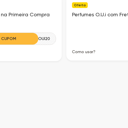
Oferta
 na Primeira Compra
Perfumes O.U.i com Fret
R CUPOM
OUI20
Como usar?