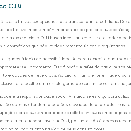
ca O.U.i
eriências olfativas excepcionais que transcendam o cotidiano. D
utos de beleza, mas também momentos de prazer e autoconfianç
e e a excelência, a O.U.i busca incessantemente a curadoria de
ias e cosméticos que são verdadeiramente únicos e requintados.
nte ligados à ideia de acessibilidade. A marca acredita que todos
rometer seu orçamento. Essa filosofia é refletida nas diversas o
onto e opções de frete grátis. Ao criar um ambiente em que a sofi
inclusiva, que acolhe uma ampla gama de consumidores em sua jo
ilidade e a responsabilidade social. A marca se esforça para utiliz
tos não apenas atendam a padrões elevados de qualidade, mas 
cupação com a sustentabilidade se reflete em suas embalagens,
bientalmente responsáveis. A O.U.i, portanto, não é apenas uma
nto no mundo quanto na vida de seus consumidores.