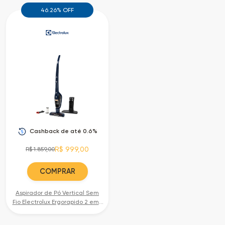
Cia
Todas
46.26% OFF
dos
as
Descontos
Lojas
Todos
os
Departamentos
Cashback de até 0.6%
Todas
R$ 999,00
R$ 1.859,00
as
COMPRAR
Categorias
Aspirador de Pó Vertical Sem
Fio Electrolux Ergorapido 2 em 1
Luz LED até 45 min Azul
Todas