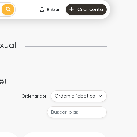
Criar conta
Entrar
xual
ê!
Ordenar por :