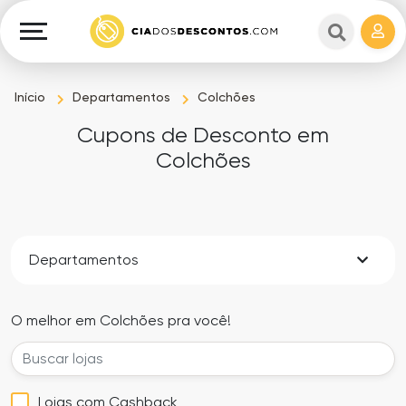
Cupons
e
Explorar
Cashback
Lojas
Cupons
Início
Departamentos
Colchões
em
e
Cupons de Desconto em
destaque
Cashback
Colchões
Departamentos
Ganhe
Dinheiro
Datas
Departamentos
Especiais
Ajuda
O melhor em Colchões pra você!
Ofertas
Sobre
Exclusivas
o
Lojas com Cashback