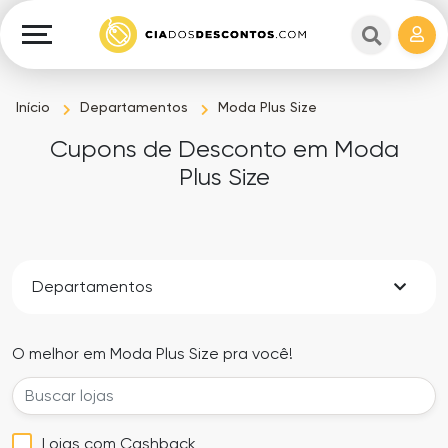
Cupons
e
Explorar
Cashback
Lojas
Cupons
Início
Departamentos
Moda Plus Size
em
e
Cupons de Desconto em Moda
destaque
Cashback
Plus Size
Departamentos
Ganhe
Dinheiro
Datas
Departamentos
Especiais
Ajuda
O melhor em Moda Plus Size pra você!
Ofertas
Sobre
Exclusivas
o
Lojas com Cashback